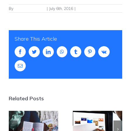
By
FgPx9H4EcYzjnD
|
July 6th, 2016
|
Creative
Share This Article
Facebook
Twitter
LinkedIn
WhatsApp
Tumblr
Pinterest
Vk
Email
Related Posts
Work to live,
How to
don’t live to
encourage