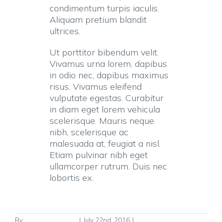
condimentum turpis iaculis.
Aliquam pretium blandit
ultrices.
Ut porttitor bibendum velit.
Vivamus urna lorem, dapibus
in odio nec, dapibus maximus
risus. Vivamus eleifend
vulputate egestas. Curabitur
in diam eget lorem vehicula
scelerisque. Mauris neque
nibh, scelerisque ac
malesuada at, feugiat a nisl.
Etiam pulvinar nibh eget
ullamcorper rutrum. Duis nec
lobortis ex.
By
FgPx9H4EcYzjnD
|
July 22nd, 2016
|
Latest Articles