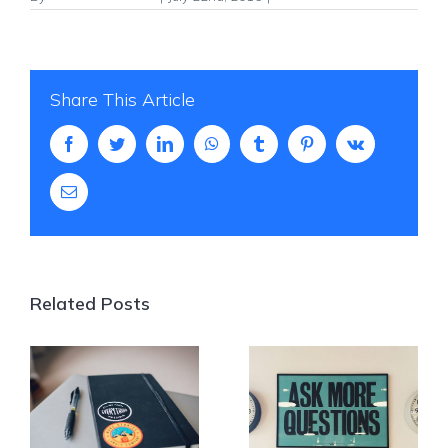
Share This Article
Facebook
Twitter
LinkedIn
WhatsApp
Tumblr
Pinterest
Vk
Email
Related Posts
Ask good
Design Basics:
questions and
Always carry a
get better
notebook
answers